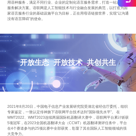
用语种服务，满足不同行业、企业的定制化语言服务需求，打造一站式语言
服务解决方案。语联网是人工智能技术与行业融合发展的典范，以打造为国
家语言服务行业的基础设施平台为目标，正在用母语链接世界，实现“让沟通
没有语言障碍”的使命。
开放生态 开放技术 共创共生
2021年8月20日，中国电子信息产业发展研究院受湖北省经信厅委托，组织
专家鉴定，一致认定传神旗下语联网平台技术达到“国际领先水平”。 在
WMT2022、WMT2023连续两届国际机器翻译大赛中，语联网平台累计斩获
5项冠军，在2023全国机器翻译大会（CCMT）机器翻译测评任务中，平台
在4个赛道参与的25项比赛中全部获奖，彰显了其在国际人工智能领域的强
大竞争力。